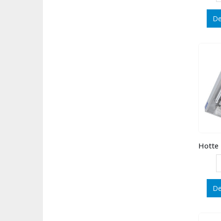
De
De