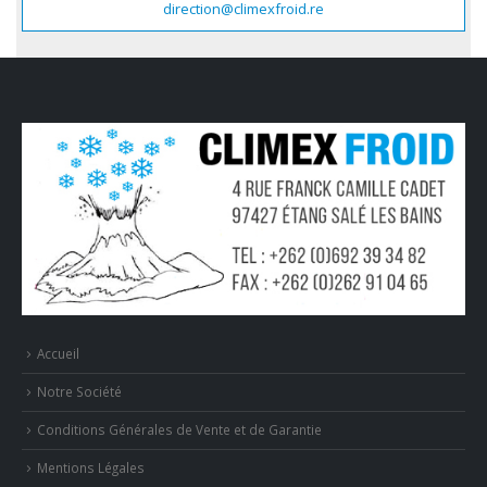
direction@climexfroid.re
Accueil
Notre Société
Conditions Générales de Vente et de Garantie
Mentions Légales