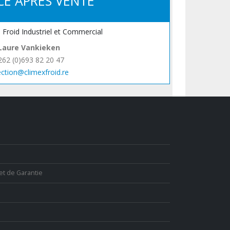
CE APRÈS VENTE
, Froid Industriel et Commercial
Laure Vankieken
262 (0)693 82 20 47
ection@climexfroid.re
et de Garantie