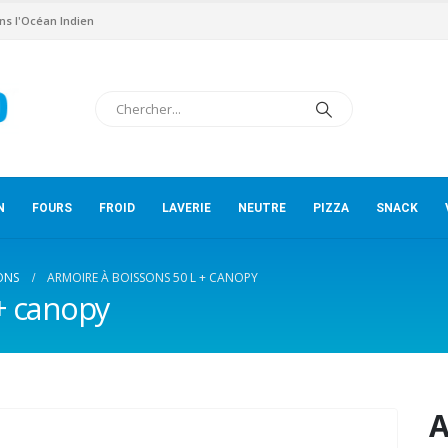
ns l'Océan Indien
N
FOURS
FROID
LAVERIE
NEUTRE
PIZZA
SNACK
ONS
ARMOIRE À BOISSONS 50 L + CANOPY
+ canopy
A