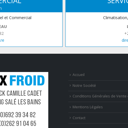
ERCIAL
SERVI
n
iel et Commercial
Climatisation
EAU
82
+
.re
dir
Accueil
Notre Société
Conditions Générales de Vente 
Mentions Légales
Contact