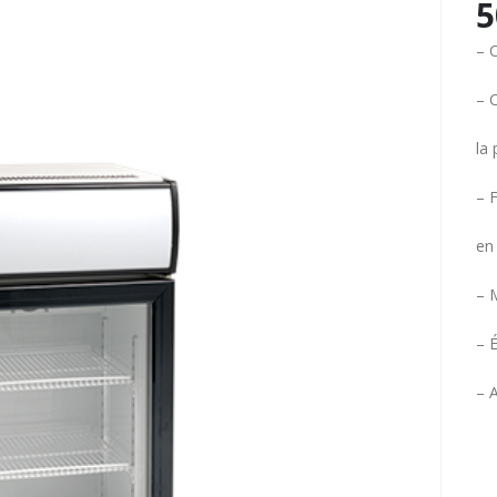
5
– 
– 
la 
– F
en
– 
– 
– 