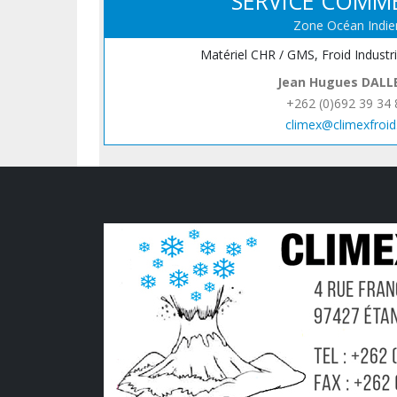
SERVICE COMM
Zone Océan Indie
Matériel CHR / GMS, Froid Industr
Jean Hugues DALL
+262 (0)692 39 34 
climex@climexfroid