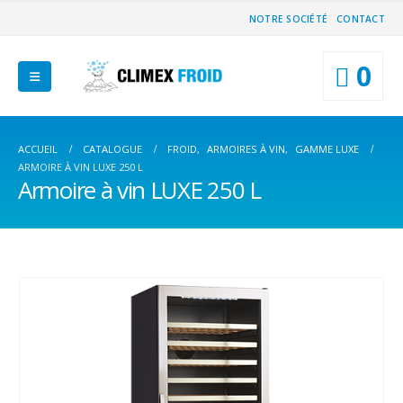
NOTRE SOCIÉTÉ
CONTACT
0
ACCUEIL
CATALOGUE
FROID
,
ARMOIRES À VIN
,
GAMME LUXE
ARMOIRE À VIN LUXE 250 L
Armoire à vin LUXE 250 L