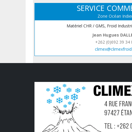
SERVICE COMM
Zone Océan Indie
Matériel CHR / GMS, Froid Industr
Jean Hugues DALL
+262 (0)692 39 34 
climex@climexfroid