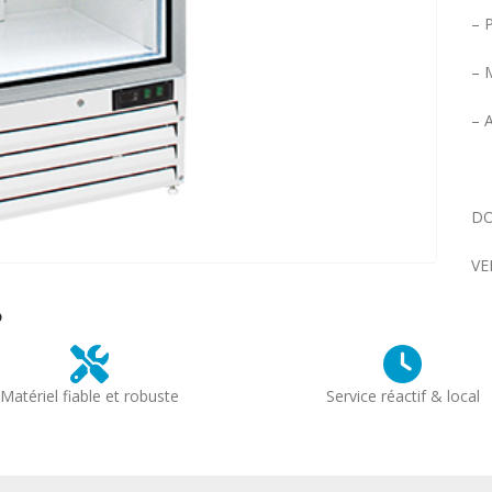
– 
– 
– 
DO
VE
?
Matériel fiable et robuste
Service réactif & local