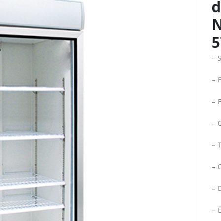
d
N
5
– S
– F
– F
– 
– 
– 
– 
– É