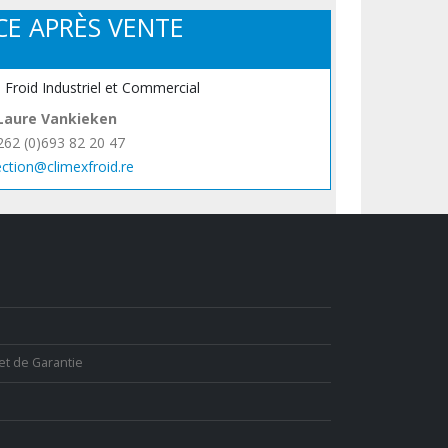
CE APRÈS VENTE
, Froid Industriel et Commercial
Laure Vankieken
262 (0)693 82 20 47
ection@climexfroid.re
et de Garantie