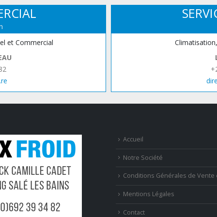
ERCIAL
SERVI
n
iel et Commercial
Climatisation
EAU
82
+
.re
dir
Accueil
Notre Société
Conditions Générales de Vente 
Mentions Légales
Contact