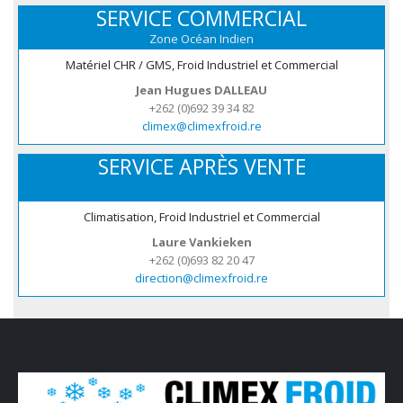
SERVICE COMMERCIAL
Zone Océan Indien
Matériel CHR / GMS, Froid Industriel et Commercial
Jean Hugues DALLEAU
+262 (0)692 39 34 82
climex@climexfroid.re
SERVICE APRÈS VENTE
Climatisation, Froid Industriel et Commercial
Laure Vankieken
+262 (0)693 82 20 47
direction@climexfroid.re