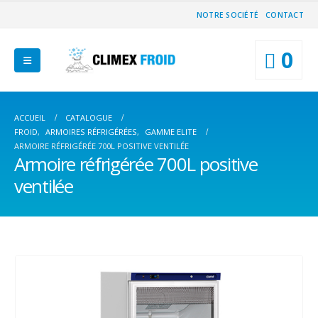
NOTRE SOCIÉTÉ
CONTACT
0
ACCUEIL
CATALOGUE
FROID
,
ARMOIRES RÉFRIGÉRÉES
,
GAMME ELITE
ARMOIRE RÉFRIGÉRÉE 700L POSITIVE VENTILÉE
Armoire réfrigérée 700L positive
ventilée