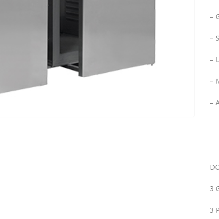
– 
– S
– 
– 
– 
DO
3 
3 