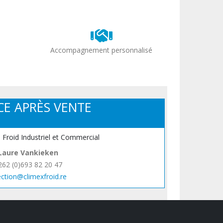
Accompagnement personnalisé
CE APRÈS VENTE
, Froid Industriel et Commercial
Laure Vankieken
262 (0)693 82 20 47
ection@climexfroid.re