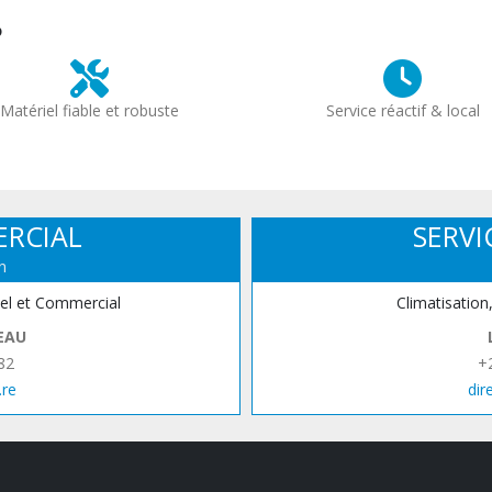
?
Matériel fiable et robuste
Service réactif & local
ERCIAL
SERVI
n
iel et Commercial
Climatisation
EAU
82
+
.re
dir