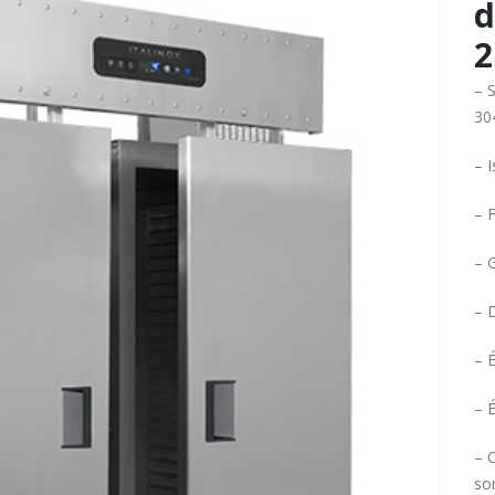
d
2
– S
30
– 
– F
– 
– 
– 
– É
– 
so