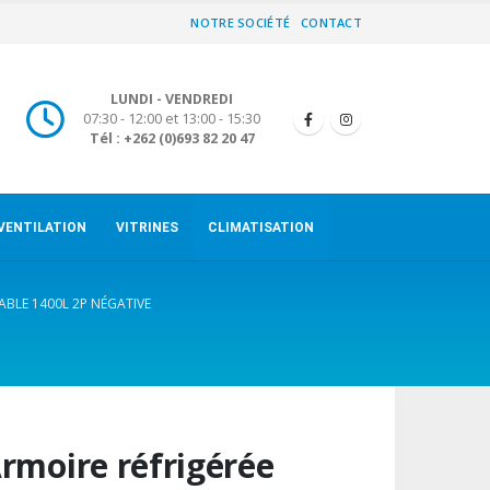
NOTRE SOCIÉTÉ
CONTACT
LUNDI - VENDREDI
07:30 - 12:00 et 13:00 - 15:30
Tél : +262 (0)693 82 20 47
VENTILATION
VITRINES
CLIMATISATION
BLE 1400L 2P NÉGATIVE
rmoire réfrigérée