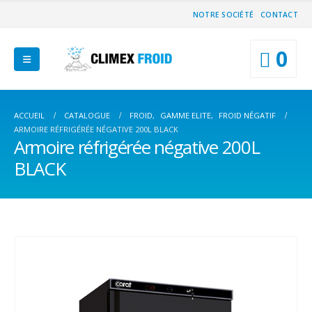
NOTRE SOCIÉTÉ
CONTACT
0
ACCUEIL
CATALOGUE
FROID
,
GAMME ELITE
,
FROID NÉGATIF
ARMOIRE RÉFRIGÉRÉE NÉGATIVE 200L BLACK
Armoire réfrigérée négative 200L
BLACK