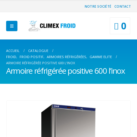
NOTRE SOCIÉTÉ
CONTACT
0
ACCUEIL
CATALOGUE
FROID
,
FROID POSITIF
,
ARMOIRES RÉFRIGÉRÉES
,
GAMME ELITE
ARMOIRE RÉFRIGÉRÉE POSITIVE 600 L’INOX
Armoire réfrigérée positive 600 l’inox