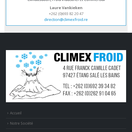
Laure Vankieken
+262 (0)693 82 20 47
direction@climexfroid.re
Accueil
Notre Société