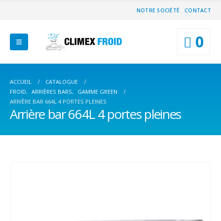
NOTRE SOCIÉTÉ
CONTACT
0
ACCUEIL
CATALOGUE
FROID
,
ARRIÈRES BARS
,
GAMME GREEN
ARRIÈRE BAR 664L 4 PORTES PLEINES
Arrière bar 664L 4 portes pleines