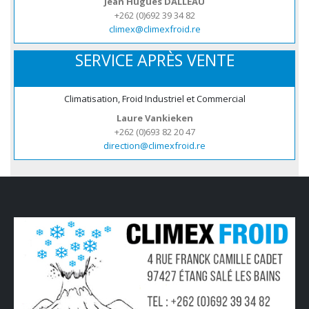
Jean Hugues DALLEAU
+262 (0)692 39 34 82
climex@climexfroid.re
SERVICE APRÈS VENTE
Climatisation, Froid Industriel et Commercial
Laure Vankieken
+262 (0)693 82 20 47
direction@climexfroid.re