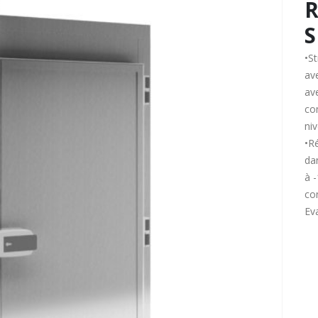
R
•S
av
ave
co
ni
•R
da
à 
co
Ev