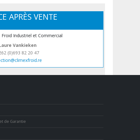
CE APRÈS VENTE
, Froid Industriel et Commercial
Laure Vankieken
262 (0)693 82 20 47
ection@climexfroid.re
et de Garantie