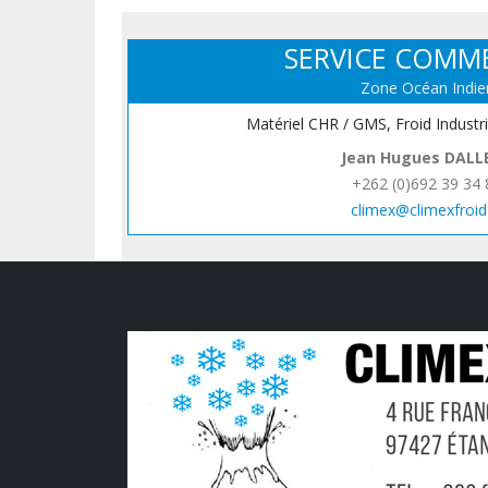
SERVICE COMM
Zone Océan Indie
Matériel CHR / GMS, Froid Industr
Jean Hugues DALL
+262 (0)692 39 34 
climex@climexfroid