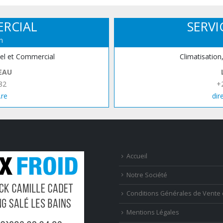
ERCIAL
SERVI
n
iel et Commercial
Climatisation
EAU
82
+
.re
dir
Accueil
Notre Société
Conditions Générales de Vente 
Mentions Légales