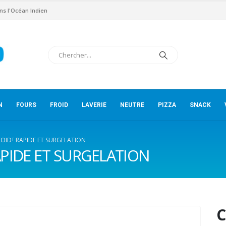
ns l'Océan Indien
N
FOURS
FROID
LAVERIE
NEUTRE
PIZZA
SNACK
ROIDᵀ RAPIDE ET SURGELATION
APIDE ET SURGELATION
C