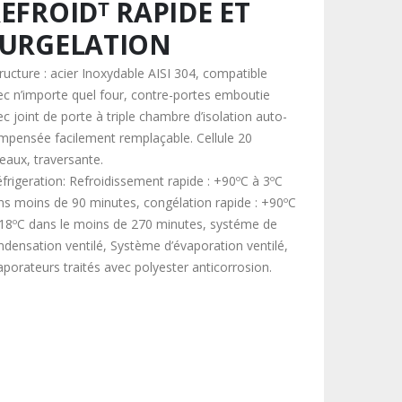
EFROIDᵀ RAPIDE ET
SURGELATION
tructure : acier Inoxydable AISI 304, compatible
ec n’importe quel four, contre-portes emboutie
c joint de porte à triple chambre d’isolation auto-
mpensée facilement remplaçable. Cellule 20
veaux, traversante.
éfrigeration: Refroidissement rapide : +90ºC à 3ºC
ns moins de 90 minutes, congélation rapide : +90ºC
-18ºC dans le moins de 270 minutes, systéme de
ndensation ventilé, Système d’évaporation ventilé,
aporateurs traités avec polyester anticorrosion.