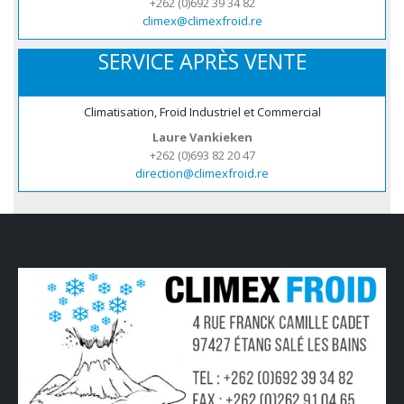
+262 (0)692 39 34 82
climex@climexfroid.re
SERVICE APRÈS VENTE
Climatisation, Froid Industriel et Commercial
Laure Vankieken
+262 (0)693 82 20 47
direction@climexfroid.re