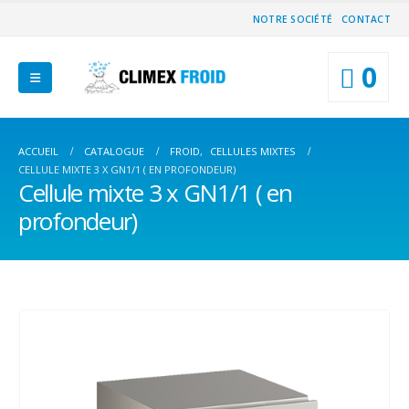
NOTRE SOCIÉTÉ
CONTACT
0
ACCUEIL
CATALOGUE
FROID
,
CELLULES MIXTES
CELLULE MIXTE 3 X GN1/1 ( EN PROFONDEUR)
Cellule mixte 3 x GN1/1 ( en
profondeur)