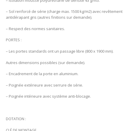
– Isolation mousse polyuréthane de densité 43 g/m3.
– Sol renforcé de série (charge max. 1500 kg/m2) avec revêtement
antidérapant gris (autres finitions sur demande).
– Respect des normes sanitaires.
PORTES :
– Les portes standards ont un passage libre (800 x 1900 mm).
Autres dimensions possibles (sur demande).
– Encadrement de la porte en aluminium.
– Poignée extérieure avec serrure de série.
– Poignée intérieure avec système anti-blocage.
DOTATION :
CLÉ DE MONTAGE