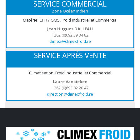
SERVICE COMMERCIAL
Zone Océan Indien
Matériel CHR / GMS, Froid Industriel et Commercial
Jean Hugues DALLEAU
+262 (0)692 39 34 82
climex@climexfroid.re
SERVICE APRÈS VENTE
Climatisation, Froid Industriel et Commercial
Laure Vankieken
+262 (0)693 82 20 47
direction@climexfroid.re