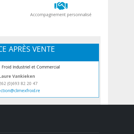
Accompagnement personnalisé
CE APRÈS VENTE
, Froid Industriel et Commercial
Laure Vankieken
262 (0)693 82 20 47
ection@climexfroid.re