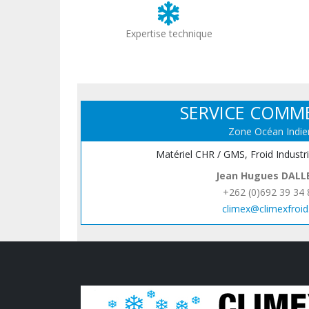
Expertise technique
SERVICE COMM
Zone Océan Indie
Matériel CHR / GMS, Froid Industr
Jean Hugues DALL
+262 (0)692 39 34 
climex@climexfroid