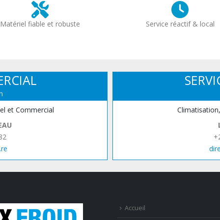
Matériel fiable et robuste
Service réactif & local
ERCIAL
SERVI
n
iel et Commercial
Climatisation
EAU
82
+
.re
dir
Accueil