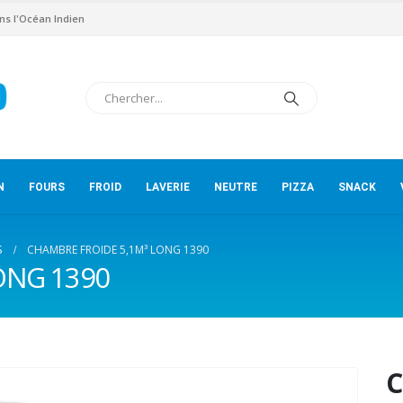
ns l'Océan Indien
N
FOURS
FROID
LAVERIE
NEUTRE
PIZZA
SNACK
S
CHAMBRE FROIDE 5,1M³ LONG 1390
LONG 1390
C