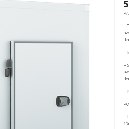
5
PA
– T
ave
de
– 
– 
av
de
– 
PO
– 
19