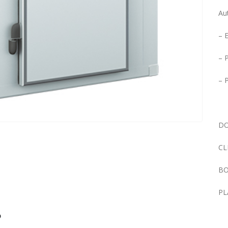
Au
– 
– 
– 
DO
CL
BO
PL
?