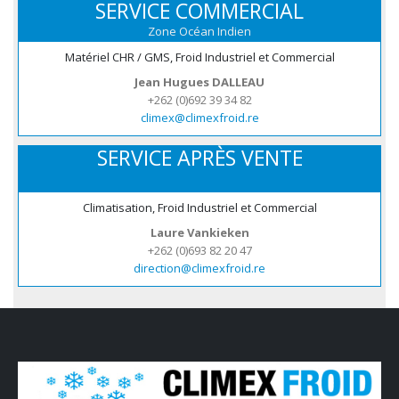
SERVICE COMMERCIAL
Zone Océan Indien
Matériel CHR / GMS, Froid Industriel et Commercial
Jean Hugues DALLEAU
+262 (0)692 39 34 82
climex@climexfroid.re
SERVICE APRÈS VENTE
Climatisation, Froid Industriel et Commercial
Laure Vankieken
+262 (0)693 82 20 47
direction@climexfroid.re