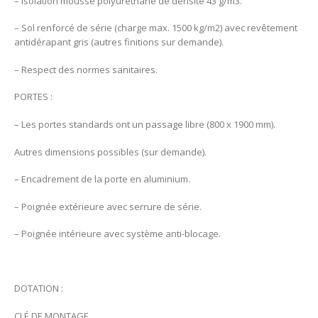
– Isolation mousse polyuréthane de densité 43 g/m3.
– Sol renforcé de série (charge max. 1500 kg/m2) avec revêtement
antidérapant gris (autres finitions sur demande).
– Respect des normes sanitaires.
PORTES :
– Les portes standards ont un passage libre (800 x 1900 mm).
Autres dimensions possibles (sur demande).
– Encadrement de la porte en aluminium.
– Poignée extérieure avec serrure de série.
– Poignée intérieure avec système anti-blocage.
DOTATION :
CLÉ DE MONTAGE