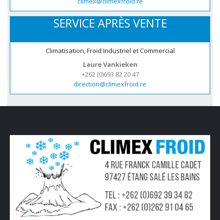
climex@climexfroid.re
SERVICE APRÈS VENTE
Climatisation, Froid Industriel et Commercial
Laure Vankieken
+262 (0)693 82 20 47
direction@climexfroid.re