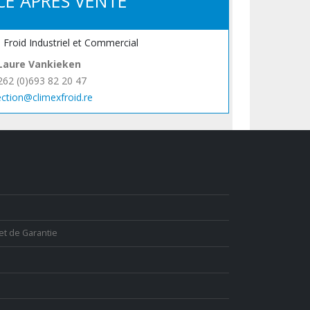
CE APRÈS VENTE
, Froid Industriel et Commercial
Laure Vankieken
262 (0)693 82 20 47
ection@climexfroid.re
et de Garantie