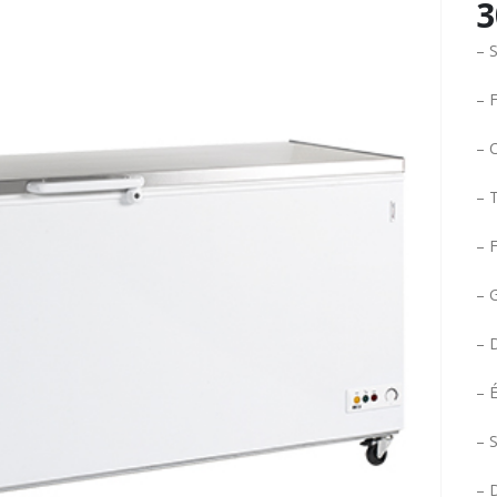
3
– S
– F
– 
– 
– F
– 
– 
– É
– S
– 