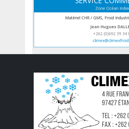
SERVICE COMM
Zone Océan Indie
Matériel CHR / GMS, Froid Industr
Jean Hugues DALL
+262 (0)692 39 34 
climex@climexfroid