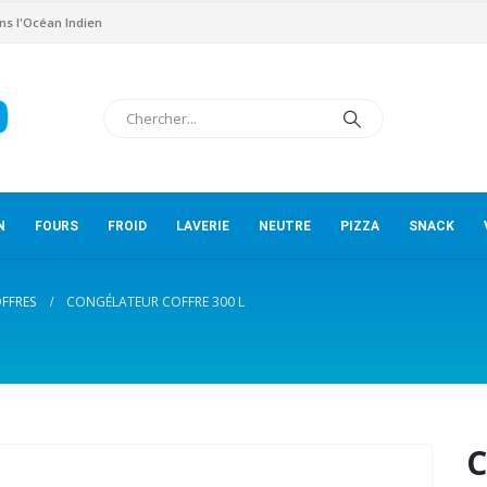
ns l'Océan Indien
N
FOURS
FROID
LAVERIE
NEUTRE
PIZZA
SNACK
FFRES
CONGÉLATEUR COFFRE 300 L
C