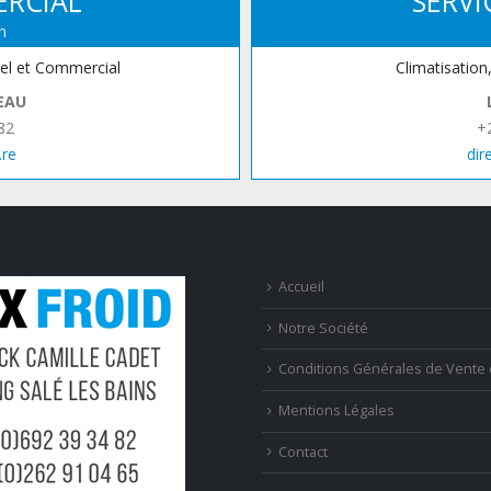
ERCIAL
SERVI
n
iel et Commercial
Climatisation
EAU
82
+
.re
dir
Accueil
Notre Société
Conditions Générales de Vente 
Mentions Légales
Contact