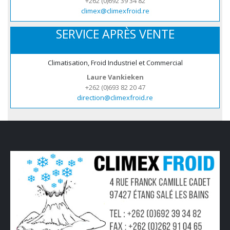
+262 (0)692 39 34 82
climex@climexfroid.re
SERVICE APRÈS VENTE
Climatisation, Froid Industriel et Commercial
Laure Vankieken
+262 (0)693 82 20 47
direction@climexfroid.re