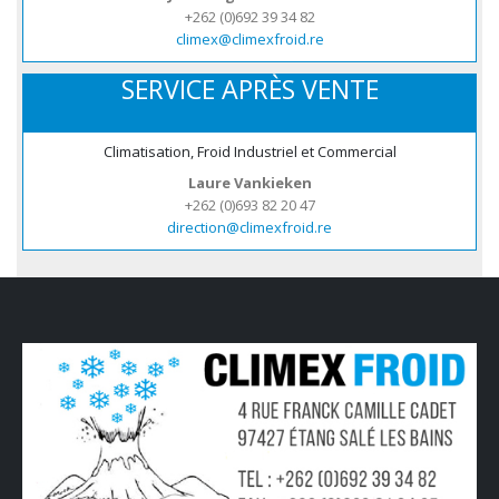
+262 (0)692 39 34 82
climex@climexfroid.re
SERVICE APRÈS VENTE
Climatisation, Froid Industriel et Commercial
Laure Vankieken
+262 (0)693 82 20 47
direction@climexfroid.re