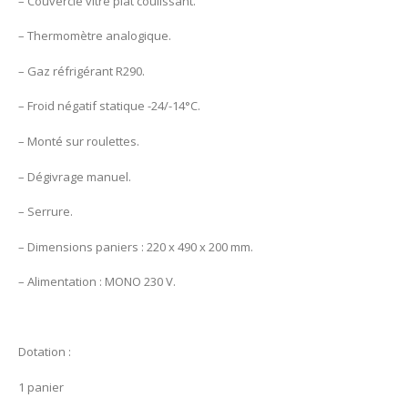
– Couvercle vitré plat coulissant.
– Thermomètre analogique.
– Gaz réfrigérant R290.
– Froid négatif statique -24/-14°C.
– Monté sur roulettes.
– Dégivrage manuel.
– Serrure.
– Dimensions paniers : 220 x 490 x 200 mm.
– Alimentation : MONO 230 V.
Dotation :
1 panier