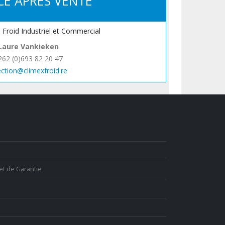
CE APRÈS VENTE
, Froid Industriel et Commercial
Laure Vankieken
262 (0)693 82 20 47
ection@climexfroid.re
et de Garantie