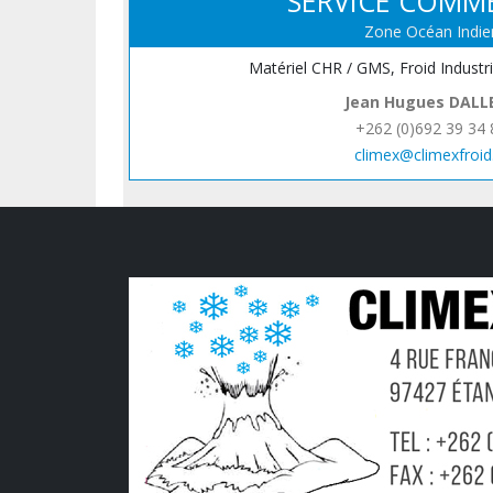
SERVICE COMM
Zone Océan Indie
Matériel CHR / GMS, Froid Industr
Jean Hugues DALL
+262 (0)692 39 34 
climex@climexfroid