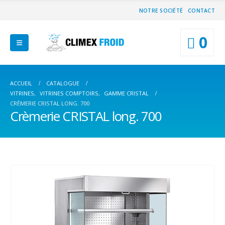
NOTRE SOCIÉTÉ
CONTACT
0
ACCUEIL
CATALOGUE
VITRINES
,
VITRINES COMPTOIRS
,
GAMME CRISTAL
CRÈMERIE CRISTAL LONG. 700
Crèmerie CRISTAL long. 700