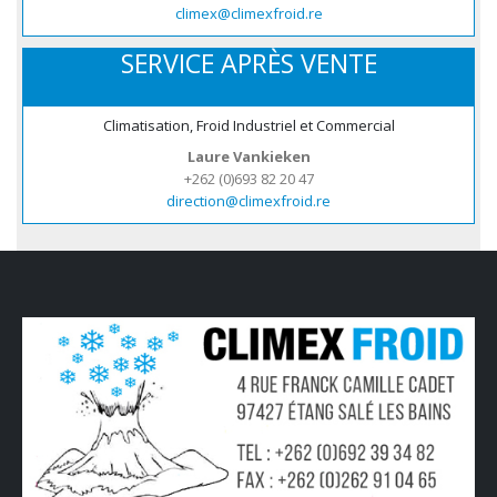
climex@climexfroid.re
SERVICE APRÈS VENTE
Climatisation, Froid Industriel et Commercial
Laure Vankieken
+262 (0)693 82 20 47
direction@climexfroid.re