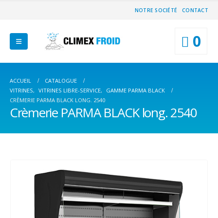
NOTRE SOCIÉTÉ
CONTACT
0
ACCUEIL
CATALOGUE
VITRINES
,
VITRINES LIBRE-SERVICE
,
GAMME PARMA BLACK
CRÈMERIE PARMA BLACK LONG. 2540
Crèmerie PARMA BLACK long. 2540