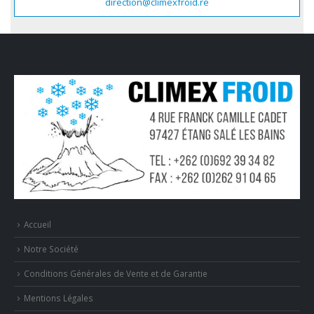
direction@climexfroid.re
Accueil
Notre Société
Conditions Générales de Vente et de Garantie
Mentions Légales