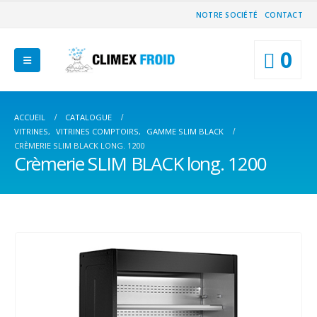
NOTRE SOCIÉTÉ
CONTACT
0
ACCUEIL
CATALOGUE
VITRINES
,
VITRINES COMPTOIRS
,
GAMME SLIM BLACK
CRÈMERIE SLIM BLACK LONG. 1200
Crèmerie SLIM BLACK long. 1200