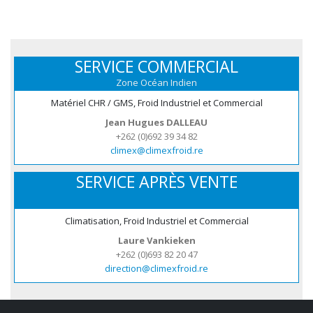
SERVICE COMMERCIAL
Zone Océan Indien
Matériel CHR / GMS, Froid Industriel et Commercial
Jean Hugues DALLEAU
+262 (0)692 39 34 82
climex@climexfroid.re
SERVICE APRÈS VENTE
Climatisation, Froid Industriel et Commercial
Laure Vankieken
+262 (0)693 82 20 47
direction@climexfroid.re