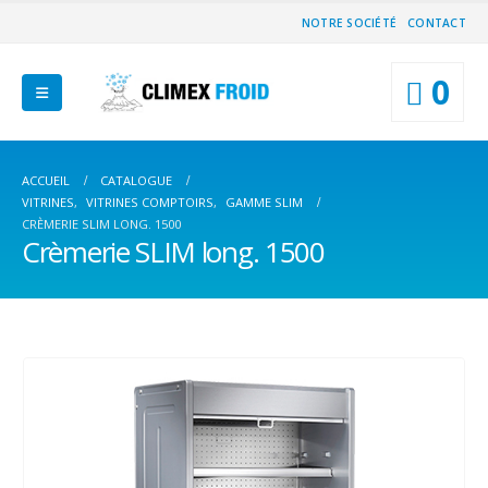
NOTRE SOCIÉTÉ
CONTACT
0
ACCUEIL
CATALOGUE
VITRINES
,
VITRINES COMPTOIRS
,
GAMME SLIM
CRÈMERIE SLIM LONG. 1500
Crèmerie SLIM long. 1500