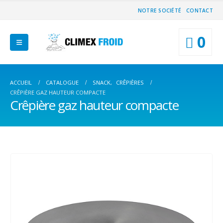
NOTRE SOCIÉTÉ
CONTACT
0
ACCUEIL
CATALOGUE
SNACK
,
CRÊPIÈRES
CRÊPIÈRE GAZ HAUTEUR COMPACTE
Crêpière gaz hauteur compacte