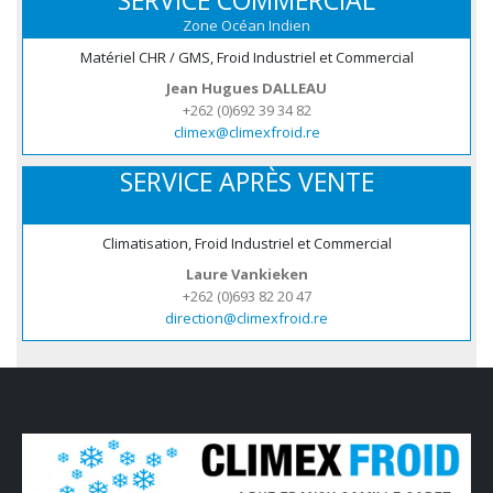
SERVICE COMMERCIAL
Zone Océan Indien
Matériel CHR / GMS, Froid Industriel et Commercial
Jean Hugues DALLEAU
+262 (0)692 39 34 82
climex@climexfroid.re
SERVICE APRÈS VENTE
Climatisation, Froid Industriel et Commercial
Laure Vankieken
+262 (0)693 82 20 47
direction@climexfroid.re