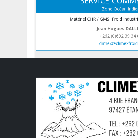
SERVICE COMM
Zone Océan Indie
Matériel CHR / GMS, Froid Industr
Jean Hugues DALL
+262 (0)692 39 34 
climex@climexfroid