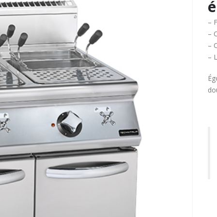
é
– F
– 
– 
– L
Ég
do