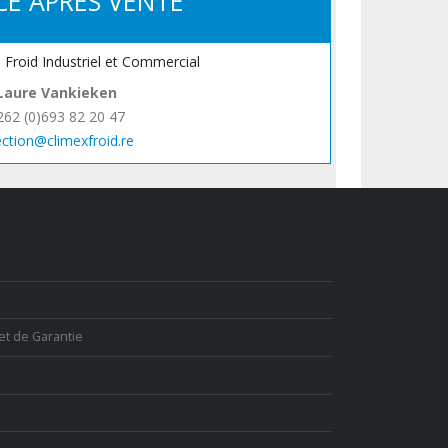
CE APRÈS VENTE
, Froid Industriel et Commercial
Laure Vankieken
262 (0)693 82 20 47
ection@climexfroid.re
et de Garantie