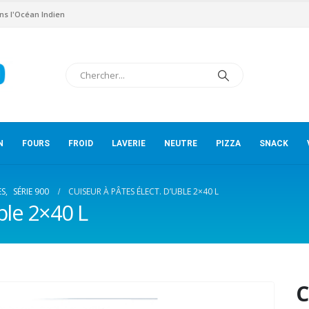
ns l'Océan Indien
N
FOURS
FROID
LAVERIE
NEUTRE
PIZZA
SNACK
ES
,
SÉRIE 900
CUISEUR À PÂTES ÉLECT. D’UBLE 2×40 L
ble 2×40 L
C