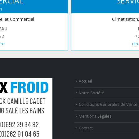
ERCIAL
SERVI
n
iel et Commercial
Climatisation
EAU
82
+
.re
dir
Accueil
Notre Société
Conditions Générales de Vente 
Mentions Légales
Contact