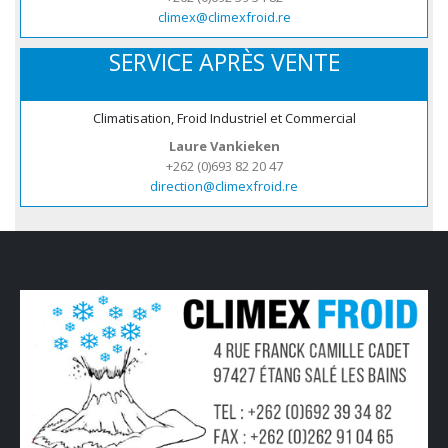
climex@climexfroid.re
SERVICE APRÈS VENTE
Climatisation, Froid Industriel et Commercial
Laure Vankieken
+262 (0)693 82 20 47
direction@climexfroid.re