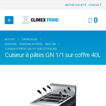
NOTRE SOCIÉTÉ
CONTACT
0
ACCUEIL
CATALOGUE
CUISSON
,
CUISEURS À PÂTES
,
PRO 700
CUISEUR À PÂTES GN 1/1 SUR COFFRE 40L
Cuiseur à pâtes GN 1/1 sur coffre 40L