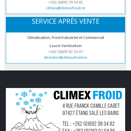
+262 (0)692 39 34 82
climex@climexfroid.re
SERVICE APRÈS VENTE
Climatisation, Froid Industriel et Commercial
Laure Vankieken
+262 (0)693 82 20 47
direction@climexfroid.re