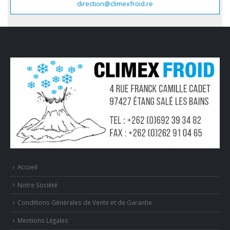
direction@climexfroid.re
Accueil
Notre Société
Conditions Générales de Vente et de Garantie
Mentions Légales