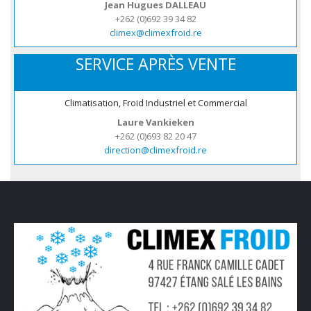
Jean Hugues DALLEAU
+262 (0)692 39 34 82
climex@climexfroid.re
SERVICE APRÈS VENTE
Climatisation, Froid Industriel et Commercial
Laure Vankieken
+262 (0)693 82 20 47
direction@climexfroid.re