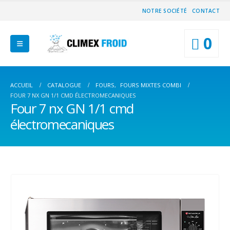
NOTRE SOCIÉTÉ
CONTACT
0
ACCUEIL
CATALOGUE
FOURS
,
FOURS MIXTES COMBI
FOUR 7 NX GN 1/1 CMD ÉLECTROMECANIQUES
Four 7 nx GN 1/1 cmd
électromecaniques