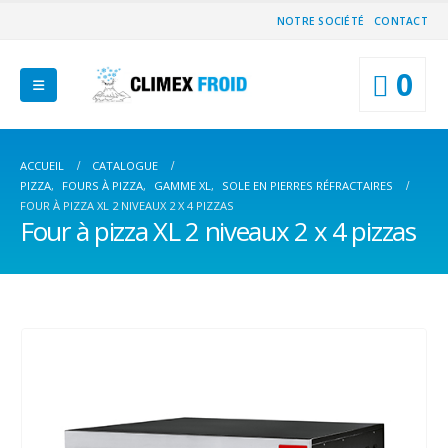
NOTRE SOCIÉTÉ
CONTACT
0
ACCUEIL
CATALOGUE
PIZZA
,
FOURS À PIZZA
,
GAMME XL
,
SOLE EN PIERRES RÉFRACTAIRES
FOUR À PIZZA XL 2 NIVEAUX 2 X 4 PIZZAS
Four à pizza XL 2 niveaux 2 x 4 pizzas