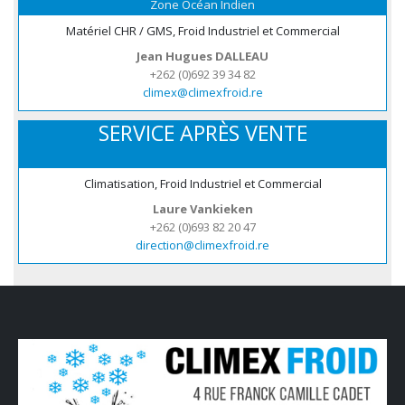
Zone Océan Indien
Matériel CHR / GMS, Froid Industriel et Commercial
Jean Hugues DALLEAU
+262 (0)692 39 34 82
climex@climexfroid.re
SERVICE APRÈS VENTE
Climatisation, Froid Industriel et Commercial
Laure Vankieken
+262 (0)693 82 20 47
direction@climexfroid.re