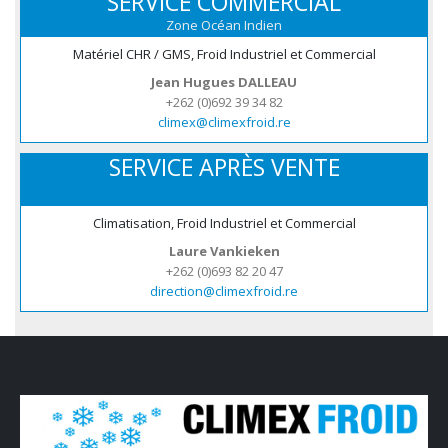
SERVICE COMMERCIAL
Zone Océan Indien
Matériel CHR / GMS, Froid Industriel et Commercial
Jean Hugues DALLEAU
+262 (0)692 39 34 82
climex@climexfroid.re
SERVICE APRÈS VENTE
Climatisation, Froid Industriel et Commercial
Laure Vankieken
+262 (0)693 82 20 47
direction@climexfroid.re