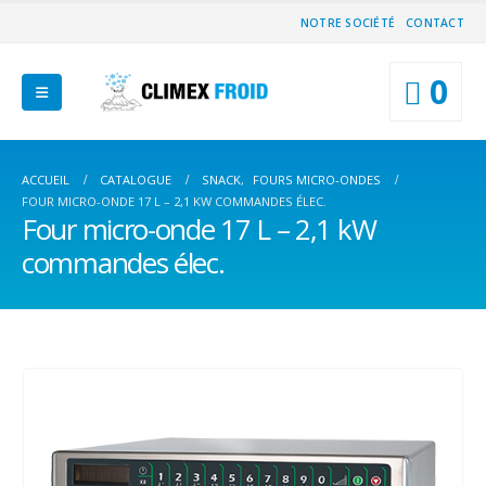
NOTRE SOCIÉTÉ
CONTACT
0
ACCUEIL
CATALOGUE
SNACK
,
FOURS MICRO-ONDES
FOUR MICRO-ONDE 17 L – 2,1 KW COMMANDES ÉLEC.
Four micro-onde 17 L – 2,1 kW
commandes élec.