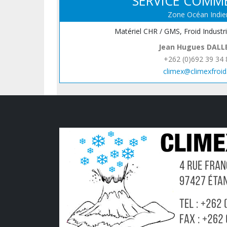
SERVICE COMM
Zone Océan Indie
Matériel CHR / GMS, Froid Industr
Jean Hugues DALL
+262 (0)692 39 34 
climex@climexfroid