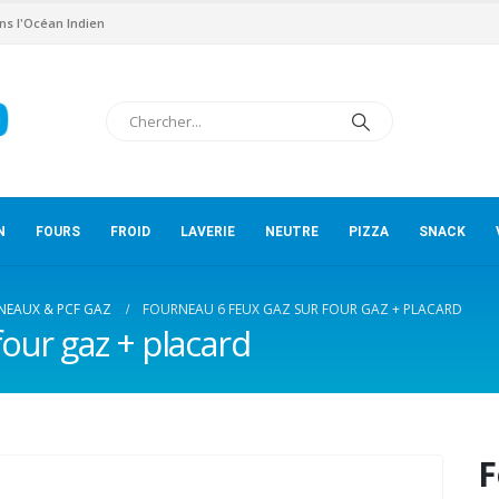
ns l'Océan Indien
N
FOURS
FROID
LAVERIE
NEUTRE
PIZZA
SNACK
NEAUX & PCF GAZ
FOURNEAU 6 FEUX GAZ SUR FOUR GAZ + PLACARD
our gaz + placard
F