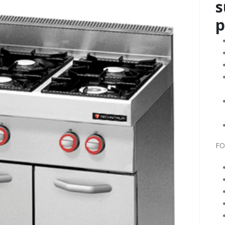
s
p
FO