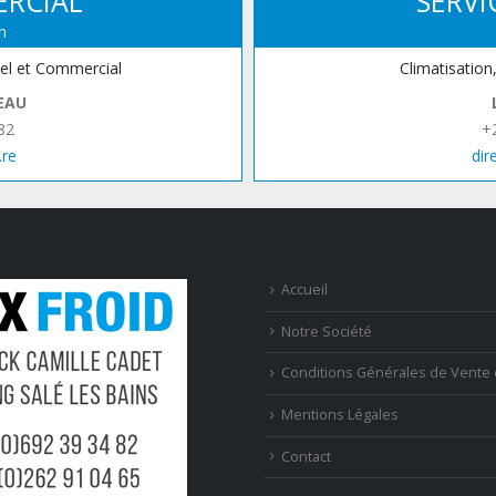
ERCIAL
SERVI
n
iel et Commercial
Climatisation
EAU
82
+
.re
dir
Accueil
Notre Société
Conditions Générales de Vente 
Mentions Légales
Contact