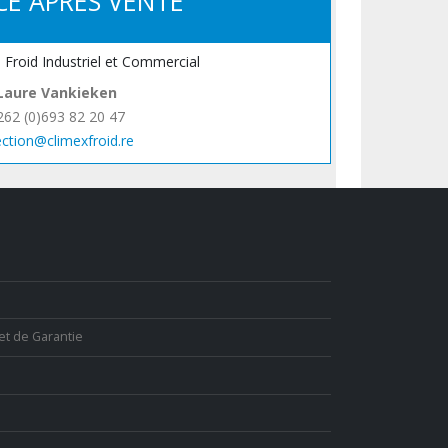
CE APRÈS VENTE
, Froid Industriel et Commercial
Laure Vankieken
262 (0)693 82 20 47
ection@climexfroid.re
et de Garantie