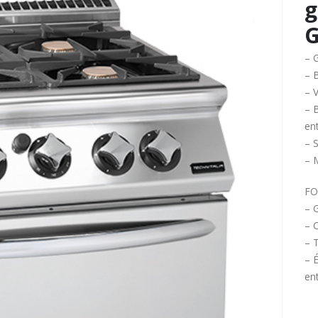
g
G
– G
– B
– V
– 
ent
– 
– 
FO
– G
– 
– 
– 
ent