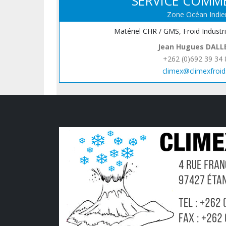
SERVICE COMM
Zone Océan Indie
Matériel CHR / GMS, Froid Industr
Jean Hugues DALL
+262 (0)692 39 34 
climex@climexfroid