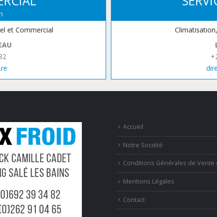
ERCIAL
SERVI
n
iel et Commercial
Climatisation
EAU
82
+
.re
dir
Accueil
Notre Société
Conditions Générales de Vente 
Mentions Légales
Contact