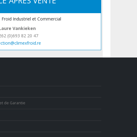
CE APRÈS VENTE
, Froid Industriel et Commercial
Laure Vankieken
262 (0)693 82 20 47
ection@climexfroid.re
et de Garantie