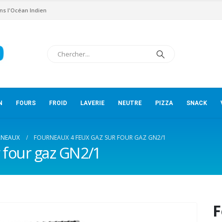
ns l'Océan Indien
N
FOURS
FROID
LAVERIE
NEUTRE
PIZZA
SNACK
RNEAUX
FOURNEAUX 4 FEUX GAZ SUR FOUR GAZ GN2/1
 four gaz GN2/1
F