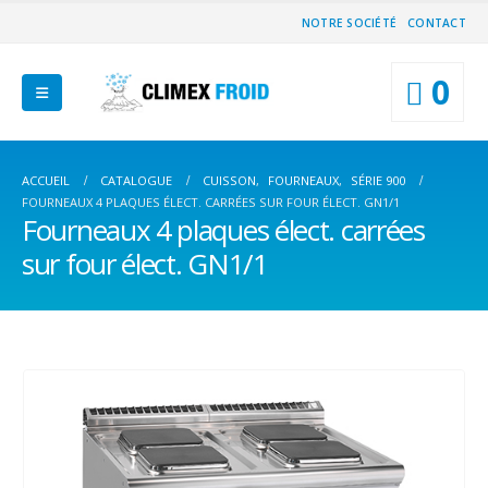
NOTRE SOCIÉTÉ
CONTACT
0
ACCUEIL
CATALOGUE
CUISSON
,
FOURNEAUX
,
SÉRIE 900
FOURNEAUX 4 PLAQUES ÉLECT. CARRÉES SUR FOUR ÉLECT. GN1/1
Fourneaux 4 plaques élect. carrées
sur four élect. GN1/1