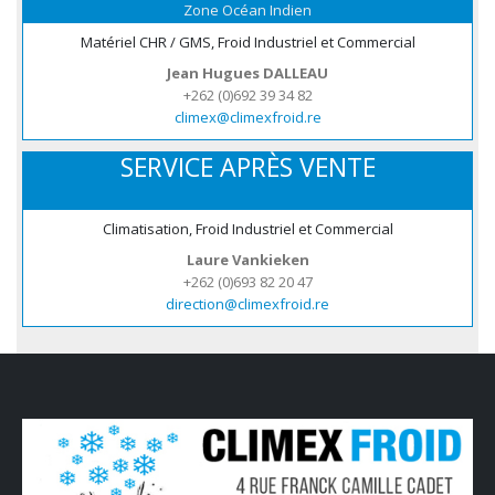
Zone Océan Indien
Matériel CHR / GMS, Froid Industriel et Commercial
Jean Hugues DALLEAU
+262 (0)692 39 34 82
climex@climexfroid.re
SERVICE APRÈS VENTE
Climatisation, Froid Industriel et Commercial
Laure Vankieken
+262 (0)693 82 20 47
direction@climexfroid.re