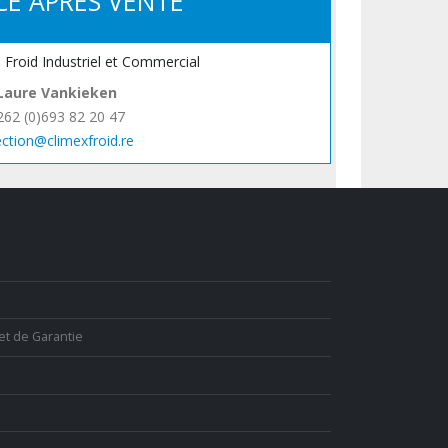
CE APRÈS VENTE
, Froid Industriel et Commercial
Laure Vankieken
262 (0)693 82 20 47
ection@climexfroid.re
et de Garantie