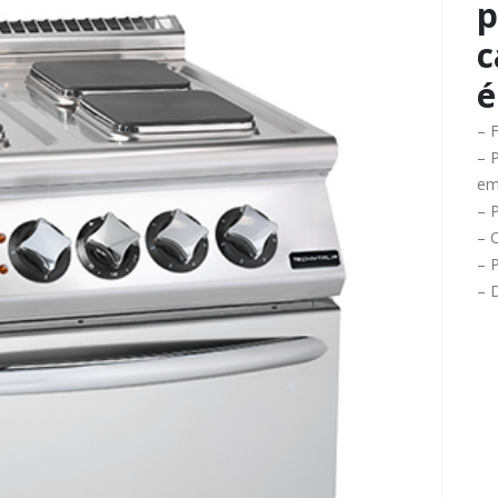
p
c
é
– 
– 
em
– P
– 
– 
– 