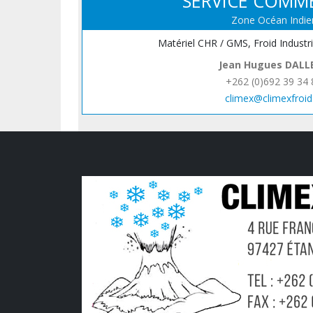
SERVICE COMM
Zone Océan Indie
Matériel CHR / GMS, Froid Industr
Jean Hugues DALL
+262 (0)692 39 34 
climex@climexfroid