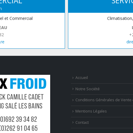
ERCIAL
SERVI
n
iel et Commercial
Climatisation
EAU
82
+
.re
dir
Accueil
Notre Société
Conditions Générales de Vente 
Mentions Légales
Contact