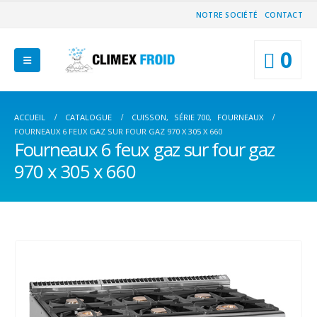
NOTRE SOCIÉTÉ
CONTACT
0
ACCUEIL
CATALOGUE
CUISSON
,
SÉRIE 700
,
FOURNEAUX
FOURNEAUX 6 FEUX GAZ SUR FOUR GAZ 970 X 305 X 660
Fourneaux 6 feux gaz sur four gaz
970 x 305 x 660