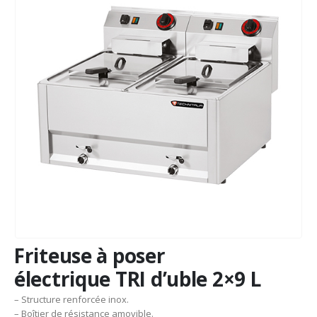
Friteuse à poser
électrique TRI d’uble 2×9 L
– Structure renforcée inox.
– Boîtier de résistance amovible.