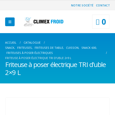
NOTRE SOCIÉTÉ
CONTACT
0
ACCUEIL
CATALOGUE
SNACK
,
FRITEUSES
,
FRITEUSES DE TABLE
,
CUISSON
,
SNACK 600
,
FRITEUSES À POSER ÉLECTRIQUES
FRITEUSE À POSER ÉLECTRIQUE TRI D’UBLE 2×9 L
Friteuse à poser électrique TRI d’uble
2×9 L