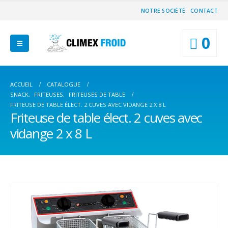
NOTRE SOCIÉTÉ
CONTACT
0
ACCUEIL
CATALOGUE
SNACK
,
FRITEUSES
,
FRITEUSES DE TABLE
FRITEUSE DE TABLE ÉLECT. 2 CUVES AVEC VIDANGE 2 X 8 L
Friteuse de table élect. 2 cuves avec
vidange 2 x 8 L