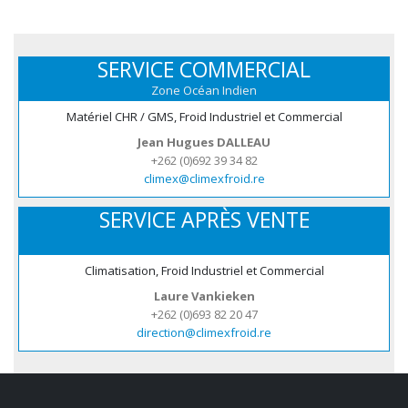
SERVICE COMMERCIAL
Zone Océan Indien
Matériel CHR / GMS, Froid Industriel et Commercial
Jean Hugues DALLEAU
+262 (0)692 39 34 82
climex@climexfroid.re
SERVICE APRÈS VENTE
Climatisation, Froid Industriel et Commercial
Laure Vankieken
+262 (0)693 82 20 47
direction@climexfroid.re