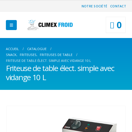
NOTRE SOCIÉTÉ
CONTACT
0
ACCUEIL
CATALOGUE
SNACK
,
FRITEUSES
,
FRITEUSES DE TABLE
FRITEUSE DE TABLE ÉLECT. SIMPLE AVEC VIDANGE 10 L
Friteuse de table élect. simple avec
vidange 10 L