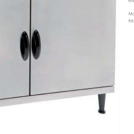
ent
Mo
fri