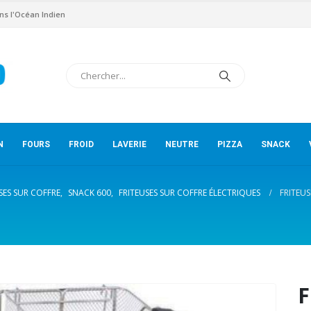
ns l'Océan Indien
N
FOURS
FROID
LAVERIE
NEUTRE
PIZZA
SNACK
SES SUR COFFRE
,
SNACK 600
,
FRITEUSES SUR COFFRE ÉLECTRIQUES
FRITEU
F