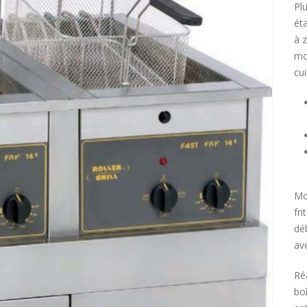
Pl
ét
à 
mo
cu
Mo
fr
déb
av
Ré
bo