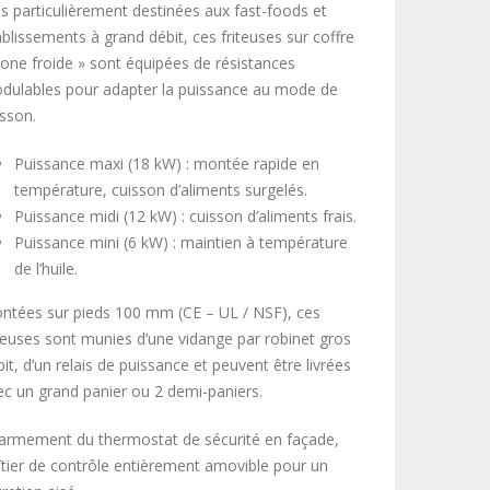
us particulièrement destinées aux fast-foods et
ablissements à grand débit, ces friteuses sur coffre
zone froide » sont équipées de résistances
dulables pour adapter la puissance au mode de
isson.
Puissance maxi (18 kW) : montée rapide en
température, cuisson d’aliments surgelés.
Puissance midi (12 kW) : cuisson d’aliments frais.
Puissance mini (6 kW) : maintien à température
de l’huile.
ntées sur pieds 100 mm (CE – UL / NSF), ces
iteuses sont munies d’une vidange par robinet gros
it, d’un relais de puissance et peuvent être livrées
ec un grand panier ou 2 demi-paniers.
armement du thermostat de sécurité en façade,
îtier de contrôle entièrement amovible pour un