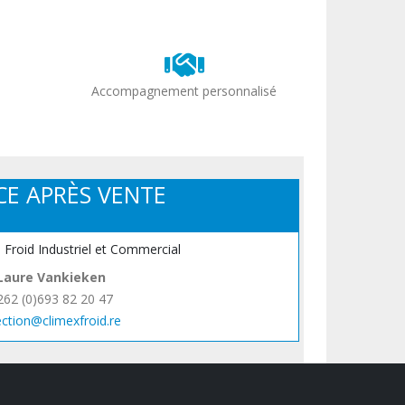
Accompagnement personnalisé
CE APRÈS VENTE
, Froid Industriel et Commercial
Laure Vankieken
262 (0)693 82 20 47
ection@climexfroid.re