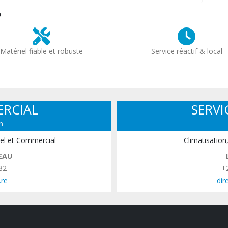
?
Matériel fiable et robuste
Service réactif & local
ERCIAL
SERVI
n
iel et Commercial
Climatisation
EAU
82
+
.re
dir