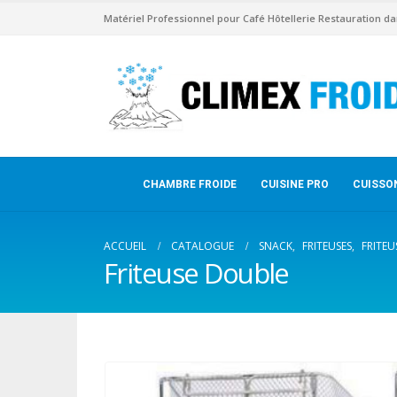
Matériel Professionnel pour Café Hôtellerie Restauration da
CHAMBRE FROIDE
CUISINE PRO
CUISSO
ACCUEIL
CATALOGUE
SNACK
,
FRITEUSES
,
FRITEU
Friteuse Double