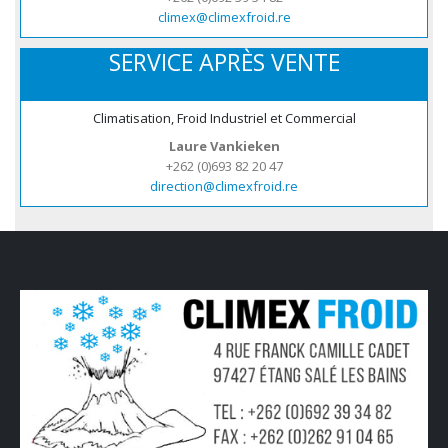
climex@climexfroid.re
SERVICE APRÈS VENTE
Climatisation, Froid Industriel et Commercial
Laure Vankieken
+262 (0)693 82 20 47
direction@climexfroid.re