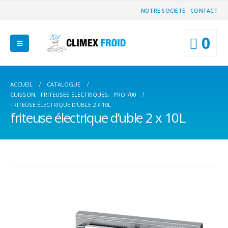
NOTRE SOCIÉTÉ
CONTACT
0
ACCUEIL
CATALOGUE
CUISSON
,
FRITEUSES ÉLECTRIQUES
,
PRO 700
FRITEUSE ÉLECTRIQUE D’UBLE 2 X 10L
friteuse électrique d’uble 2 x 10L