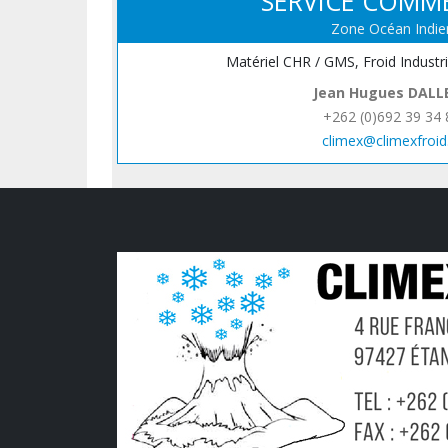
SERVICE COMM
Zone Océan Indie
Matériel CHR / GMS, Froid Industr
Jean Hugues DALL
+262 (0)692 39 34 
climex@climexfroid