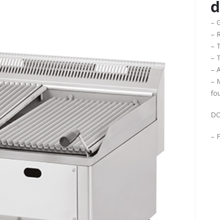
d
– G
– R
– 
– T
– 
– 
fou
DO
– F