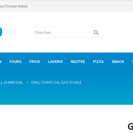
ns l'Océan Indien
N
FOURS
FROID
LAVERIE
NEUTRE
PIZZA
SNACK
LL CHARCOAL
GRILL CHARCOAL GAZ D’UBLE
G