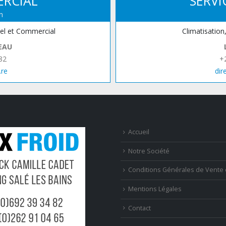
ERCIAL
SERVI
n
iel et Commercial
Climatisation
EAU
82
+
.re
dir
Accueil
Notre Société
Conditions Générales de Vente 
Mentions Légales
Contact