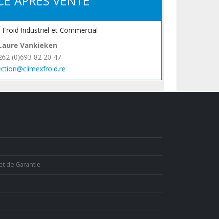
CE APRÈS VENTE
, Froid Industriel et Commercial
Laure Vankieken
262 (0)693 82 20 47
ection@climexfroid.re
et de Garantie