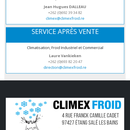
Jean Hugues DALLEAU
+262 (0)692 39 34 82
climex@climexfroid.re
SERVICE APRÈS VENTE
Climatisation, Froid Industriel et Commercial
Laure Vankieken
+262 (0)693 82 20 47
direction@climexfroid.re