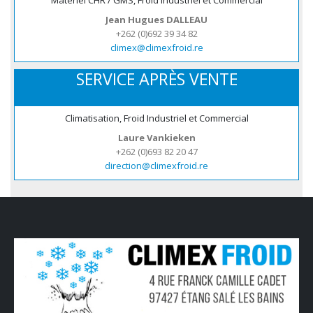
Jean Hugues DALLEAU
+262 (0)692 39 34 82
climex@climexfroid.re
SERVICE APRÈS VENTE
Climatisation, Froid Industriel et Commercial
Laure Vankieken
+262 (0)693 82 20 47
direction@climexfroid.re