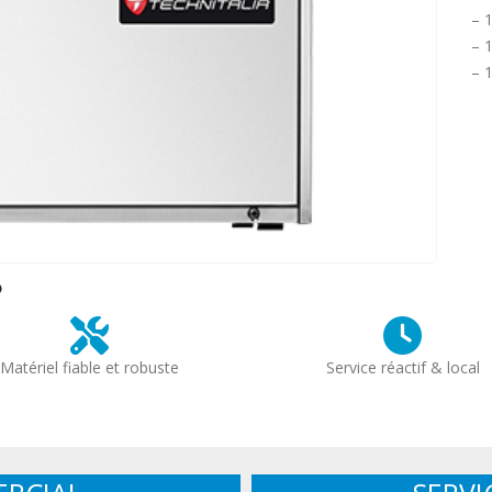
– 1
– 1
– 
?
Matériel fiable et robuste
Service réactif & local