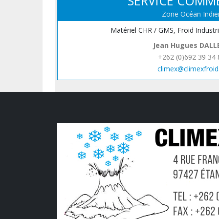
SERVICE COMM
Zone Océan Indie
Matériel CHR / GMS, Froid Industr
Jean Hugues DALL
+262 (0)692 39 34 
climex@climexfroid