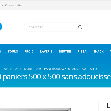
ns l'Océan Indien
N
FOURS
FROID
LAVERIE
NEUTRE
PIZZA
SNACK
LAVE VAISSELLE D’UBLE PAROI PANIERS 500 X 500 SANS ADOUCISSEUR
oi paniers 500 x 500 sans adouciss
L