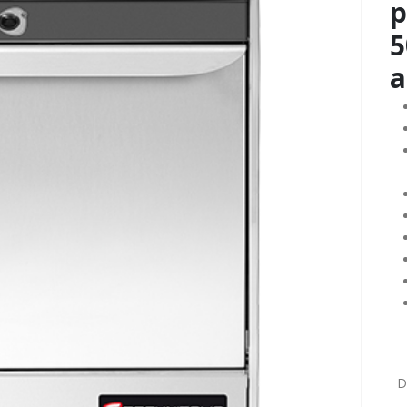
p
5
a
DO