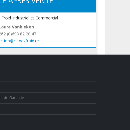
CE APRÈS VENTE
, Froid Industriel et Commercial
Laure Vankieken
262 (0)693 82 20 47
ection@climexfroid.re
et de Garantie