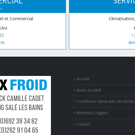
ERCIAL
SERVI
n
iel et Commercial
Climatisation
EAU
82
+
.re
dir
Accueil
Notre Société
Conditions Générales de Vente 
Mentions Légales
Contact